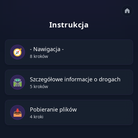
Instrukcja
- Nawigacja -
🧭
8
kroków
Szczegółowe informacje o drogach
🛣️
5
kroków
Pobieranie plików
📥
4
kroki